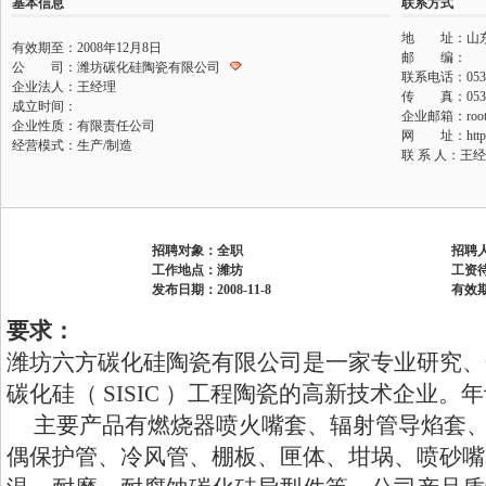
基本信息
联系方式
地 址：山
有效期至：2008年12月8日
邮 编：
公 司：潍坊碳化硅陶瓷有限公司
联系电话：0536-
企业法人：王经理
传 真：0536-
成立时间：
企业邮箱：
roo
企业性质：有限责任公司
网 址：
htt
经营模式：生产/制造
联 系 人：王经
招聘对象：全职
招聘
工作地点：潍坊
工资
发布日期：2008-11-8
有效期
要求：
潍坊六方碳化硅陶瓷有限公司是一家专业研究、
碳化硅（ SISIC ）工程陶瓷的高新技术企业。年
主要产品有燃烧器喷火嘴套、辐射管导焰套、
偶保护管、冷风管、棚板、匣体、坩埚、喷砂嘴