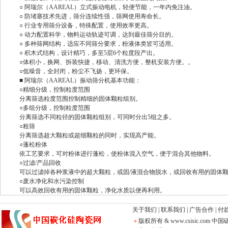
○ 阿瑞尔（AAREAL）立式振动电机，轻便节能，一年内免注油。
○ 防堵塞技术先进，筛分连续性强，筛网使用寿命长。
○ 行业专用筛分设备，特殊配置，使用效率更高。
○ 动力配置科学，物料运动轨迹可调，达到最佳筛分目的。
○ 多种筛网结构，适应不同筛分要求，粉液体类皆可适用。
○ 积木式结构，设计精巧，多至5层6个粒度段产出。
○体积小，换网、拆装快捷，移动、清洗方便，整机安装方便。。
○低噪音，全封闭，粉尘不飞扬，更环保。
■ 阿瑞尔（AAREAL）振动筛分机基本功能：
○精细分级，控制粒度范围
分离筛选粒度范围控制精细的固体颗粒组别。
○多组分级，控制粒度范围
分离筛选不同粒径的固体颗粒组别，可同时分出5组之多。
○粗筛
分离筛选超大颗粒或超细颗粒的同时，实现高产能。
○蓬松粉体
依工艺要求，可对粉体进行蓬松，使粉体混入空气，便于混合其他物料。
○过滤/产品回收
可以过滤掉各种浆液中的超大颗粒，或固/液混合物脱水，或回收有用的固体
○废水净化和水污染控制
可以高效回收有用的固体颗粒，净化水质以便再利用。
关于我们
|
联系我们
|
广告合作
|
付
＋
版权所有 & www.csisic.com
中国