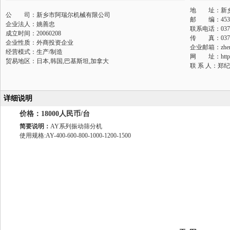
地 址：新乡
公 司：新乡市阿瑞尔机械有限公司
邮 编：453002
企业法人：姚善忠
联系电话：0373-
成立时间：20060208
传 真：0373-
企业性质：外商投资企业
企业邮箱：
zhe
经营模式：生产/制造
网 址：
htt
贸易地区：日本,韩国,巴基斯坦,加拿大
联 系 人：郑纪
详细说明
价格：18000人民币/台
简要说明：
AY系列振动筛分机
使用规格:AY-400-600-800-1000-1200-1500