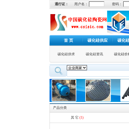
通行证：
用户名：
密码：
首 页
碳化硅供应
碳化
碳化硅供求
碳化硅资讯
碳化硅价
产品分类
其 它
(1)