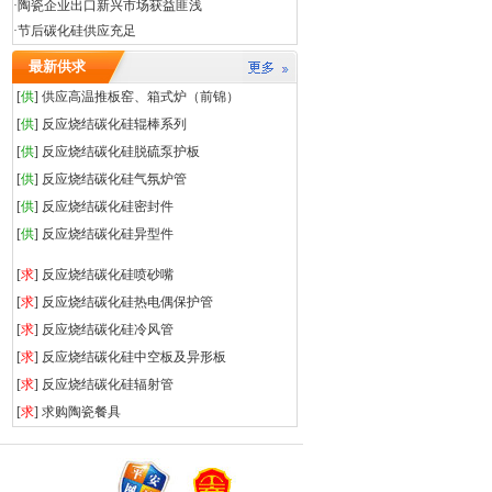
·
陶瓷企业出口新兴市场获益匪浅
·
节后碳化硅供应充足
最新供求
[
供
]
供应高温推板窑、箱式炉（前锦）
[
供
]
反应烧结碳化硅辊棒系列
[
供
]
反应烧结碳化硅脱硫泵护板
[
供
]
反应烧结碳化硅气氛炉管
[
供
]
反应烧结碳化硅密封件
[
供
]
反应烧结碳化硅异型件
[
求
]
反应烧结碳化硅喷砂嘴
[
求
]
反应烧结碳化硅热电偶保护管
[
求
]
反应烧结碳化硅冷风管
[
求
]
反应烧结碳化硅中空板及异形板
[
求
]
反应烧结碳化硅辐射管
[
求
]
求购陶瓷餐具