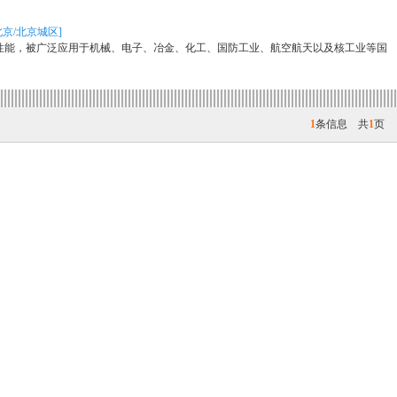
北京/北京城区]
性能，被广泛应用于机械、电子、冶金、化工、国防工业、航空航天以及核工业等国
1
条信息 共
1
页