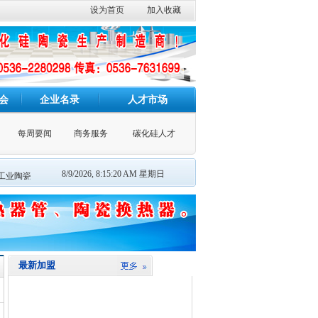
设为首页
加入收藏
会
企业名录
人才市场
每周要闻
商务服务
碳化硅人才
8/9/2026, 8:15:20 AM 星期日
工业陶瓷
横梁
辊棒
燃烧器喷火嘴套
冷风管
匣体
喷砂
坩埚
脱硫喷嘴
最新加盟